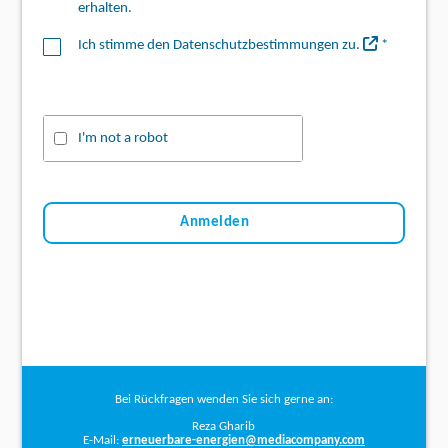
erhalten.
Ich stimme den Datenschutzbestimmungen zu.
*
I'm not a robot
Anmelden
Bei Rückfragen wenden Sie sich gerne an:
Reza Gharib
E-Mail:
erneuerbare-energien@mediacompany.com