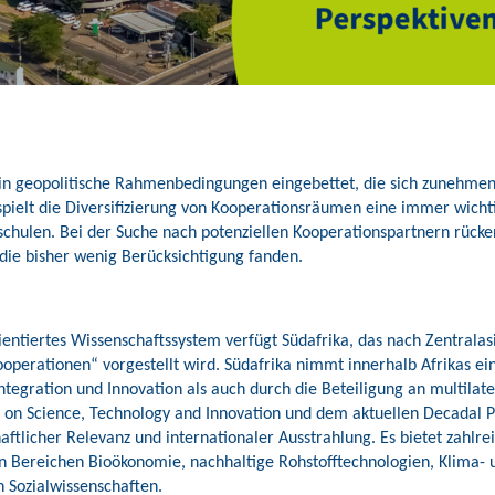
 in geopolitische Rahmenbedingungen eingebettet, die sich zunehme
pielt die Diversifizierung von Kooperationsräumen eine immer wichti
schulen. Bei der Suche nach potenziellen Kooperationspartnern rücke
 die bisher wenig Berücksichtigung fanden.
rientiertes Wissenschaftssystem verfügt Südafrika, das nach Zentral
kooperationen“ vorgestellt wird. Südafrika nimmt innerhalb Afrikas e
ntegration und Innovation als auch durch die Beteiligung an multilat
on Science, Technology and Innovation und dem aktuellen Decadal P
ftlicher Relevanz und internationaler Ausstrahlung. Es bietet zahlre
en Bereichen Bioökonomie, nachhaltige Rohstofftechnologien, Klima-
 Sozialwissenschaften.