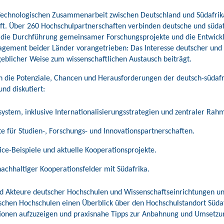
echnologischen Zusammenarbeit zwischen Deutschland und Südafrika b
aft. Über 260 Hochschulpartnerschaften verbinden deutsche und süda
e, die Durchführung gemeinsamer Forschungsprojekte und die Entwic
agement beider Länder vorangetrieben: Das Interesse deutscher und 
eblicher Weise zum wissenschaftlichen Austausch beiträgt.
en die Potenziale, Chancen und Herausforderungen der deutsch-süda
nd diskutiert:
system, inklusive Internationalisierungsstrategien und zentraler R
e für Studien-, Forschungs- und Innovationspartnerschaften.
tice-Beispiele und aktuelle Kooperationsprojekte.
nachhaltiger Kooperationsfelder mit Südafrika.
nd Akteure deutscher Hochschulen und Wissenschaftseinrichtungen und 
utschen Hochschulen einen Überblick über den Hochschulstandort Süd
tionen aufzuzeigen und praxisnahe Tipps zur Anbahnung und Umsetzu